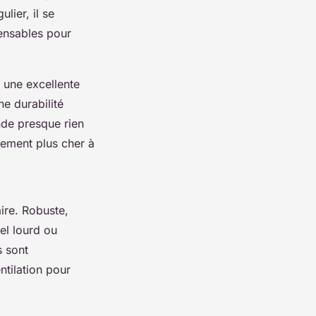
ulier, il se
ensables pour
t une excellente
ne durabilité
nde presque rien
alement plus cher à
aire. Robuste,
el lourd ou
s sont
ntilation pour