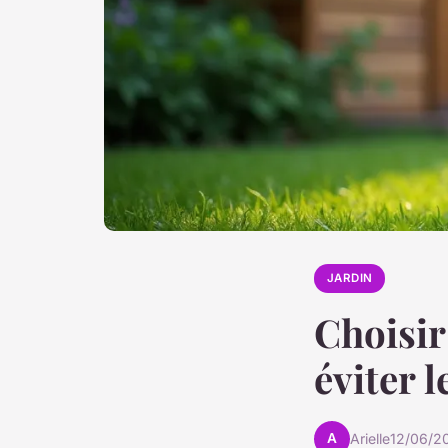
JARDIN
Choisir
éviter 
A
Arielle
12/06/2