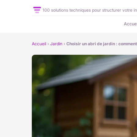
100 solutions techniques pour structurer votre in
Accuei
Accueil
›
Jardin
›
Choisir un abri de jardin : comment