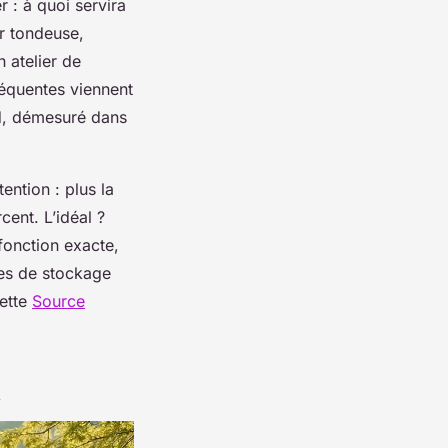
 : à quoi servira
r tondeuse,
 atelier de
fréquentes viennent
and, démesuré dans
ention : plus la
cent. L’idéal ?
fonction exacte,
nes de stockage
cette
Source
n