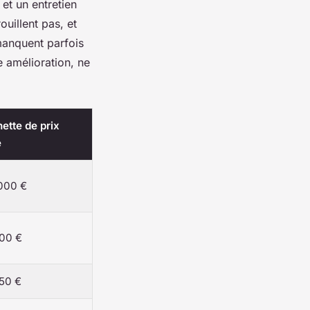
 et un entretien
rouillent pas, et
 manquent parfois
e amélioration, ne
ette de prix
e
000 €
500 €
250 €