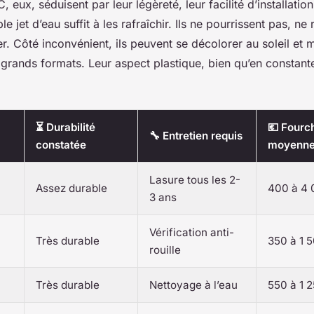
, eux, séduisent par leur légèreté, leur facilité d’installation
e jet d’eau suffit à les rafraîchir. Ils ne pourrissent pas, ne 
r. Côté inconvénient, ils peuvent se décolorer au soleil et
s grands formats. Leur aspect plastique, bien qu’en constant
⏳ Durabilité
💶 Fourch
🔧 Entretien requis
constatée
moyenn
Lasure tous les 2-
Assez durable
400 à 4 
3 ans
Vérification anti-
Très durable
350 à 1 
rouille
Très durable
Nettoyage à l’eau
550 à 1 