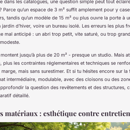
e dans les catalogues, une question simple peut tout éclairer
 ? Parce qu’un espace de 3 m² suffit amplement pour y case
irs, tandis qu’un modèle de 15 m² ou plus ouvre la porte à un
 jardin d’hiver, voire un bureau isolé. Les erreurs les plus 
e mal anticipé : un abri trop petit, vite saturé, ou trop gr
e modeste.
montent jusqu’à plus de 20 m² - presque un studio. Mais att
 plus les contraintes réglementaires et techniques se renfor
 marge, mais sans surestimer. Et si tu hésites encore sur la 
at intermédiaire, modulable, avec des cloisons ou des zo
approfondir la question des revêtements et des structures, 
atif détaillé.
s matériaux : esthétique contre entretie