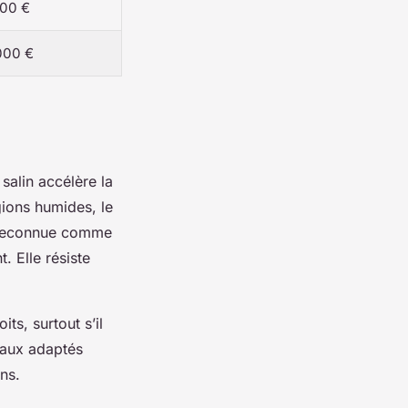
500 €
000 €
salin accélère la
gions humides, le
, reconnue comme
. Elle résiste
ts, surtout s’il
riaux adaptés
ns.