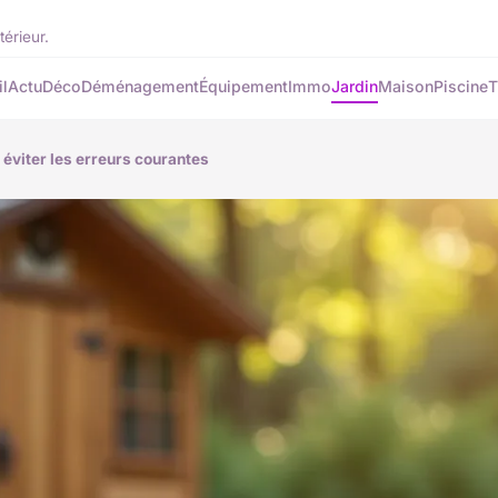
térieur.
l
Actu
Déco
Déménagement
Équipement
Immo
Jardin
Maison
Piscine
T
 éviter les erreurs courantes