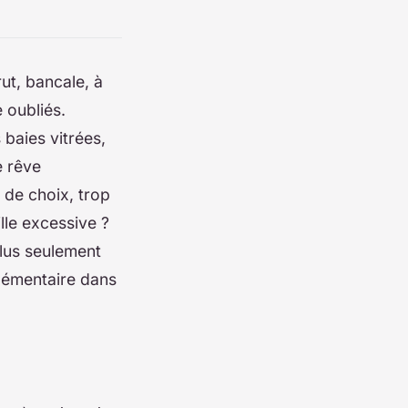
rut, bancale, à
e oubliés.
 baies vitrées,
e rêve
p de choix, trop
ille excessive ?
plus seulement
plémentaire dans