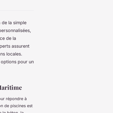
 de la simple
personnalisées,
ce de la
perts assurent
ns locales.
s options pour un
Maritime
pour répondre à
on de piscines est
le béton, la