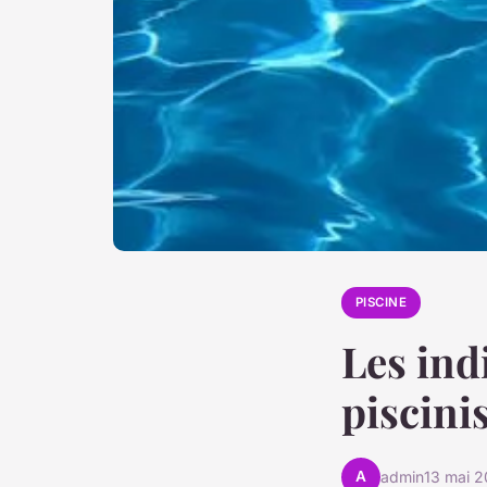
PISCINE
Les ind
piscini
A
admin
13 mai 