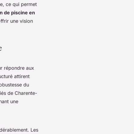
ne, ce qui permet
n de piscine en
ffrir une vision
e
ur répondre aux
cturé attirent
 robustesse du
ariés de Charente-
enant une
idérablement. Les