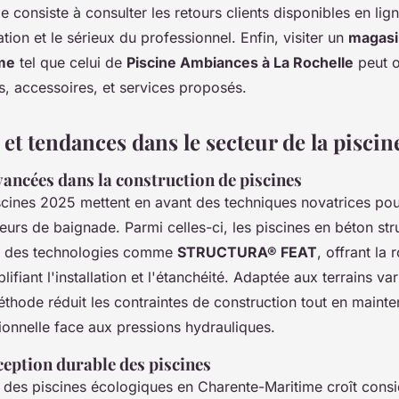
 consiste à consulter les retours clients disponibles en lig
ation et le sérieux du professionnel. Enfin, visiter un
magasi
me
tel que celui de
Piscine Ambiances à La Rochelle
peut o
ts, accessoires, et services proposés.
et tendances dans le secteur de la piscin
ancées dans la construction de piscines
scines 2025 mettent en avant des techniques novatrices po
urs de baignade. Parmi celles-ci, les piscines en béton stru
e à des technologies comme
STRUCTURA® FEAT
, offrant la
lifiant l'installation et l'étanchéité. Adaptée aux terrains v
éthode réduit les contraintes de construction tout en maint
ionnelle face aux pressions hydrauliques.
ception durable des piscines
des piscines écologiques en Charente-Maritime croît cons