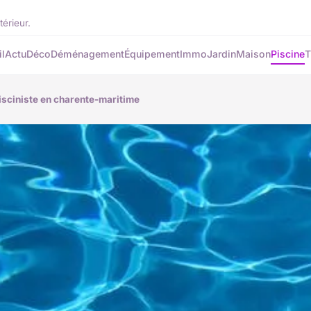
térieur.
l
Actu
Déco
Déménagement
Équipement
Immo
Jardin
Maison
Piscine
T
isciniste en charente-maritime