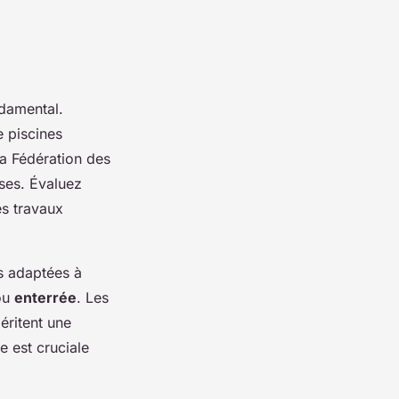
damental.
e piscines
la Fédération des
ises. Évaluez
es travaux
es adaptées à
 ou
enterrée
. Les
éritent une
ue est cruciale