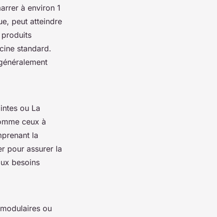
arrer à environ 1
e, peut atteindre
 produits
scine standard.
t généralement
intes ou La
 comme ceux à
prenant la
er pour assurer la
aux besoins
 modulaires ou