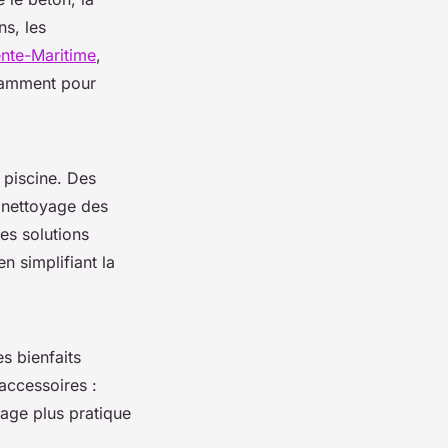
ns, les
ente-Maritime
,
otamment pour
e piscine. Des
e nettoyage des
es solutions
en simplifiant la
es bienfaits
accessoires :
age plus pratique