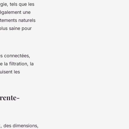
ie, tels que les
 également une
itements naturels
plus saine pour
nes connectées,
a filtration, la
uisent les
arente-
x, des dimensions,