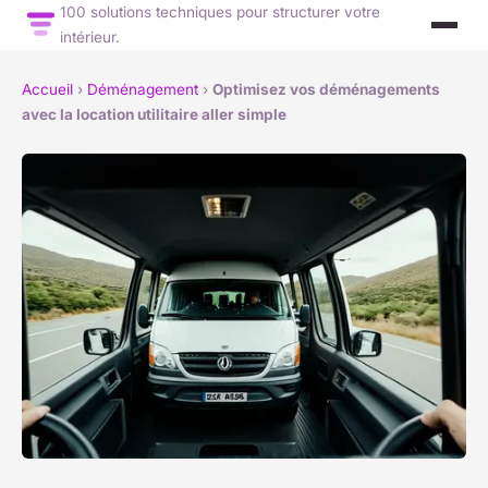
100 solutions techniques pour structurer votre
intérieur.
Accueil
›
Déménagement
›
Optimisez vos déménagements
avec la location utilitaire aller simple